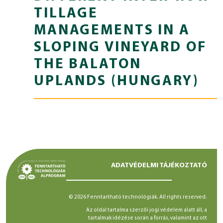
TILLAGE
MANAGEMENTS IN A
SLOPING VINEYARD OF
THE BALATON
UPLANDS (HUNGARY)
ADATVÉDELMI TÁJÉKOZTATÓ
© 2026 Fenntartható technológiák. All rights reserved.
Az oldal tartalma szerzői jogi védelem alatt áll, a
tartalmak idézése során a forrás, valamint az ott