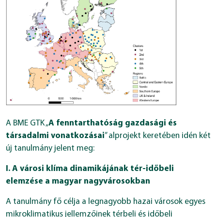
A BME GTK „
A fenntarthatóság gazdasági és
társadalmi vonatkozásai
” alprojekt keretében idén két
új tanulmány jelent meg:
I. A városi klíma dinamikájának tér-időbeli
elemzése a magyar nagyvárosokban
A tanulmány fő célja a legnagyobb hazai városok egyes
mikroklimatikus jellemzőinek térbeli és időbeli