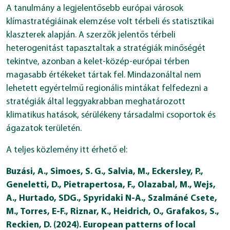
A tanulmány a legjelentősebb európai városok
klímastratégiáinak elemzése volt térbeli és statisztikai
klaszterek alapján. A szerzők jelentős térbeli
heterogenitást tapasztaltak a stratégiák minőségét
tekintve, azonban a kelet-közép-európai térben
magasabb értékeket tártak fel. Mindazonáltal nem
lehetett egyértelmű regionális mintákat felfedezni a
stratégiák által leggyakrabban meghatározott
klimatikus hatások, sérülékeny társadalmi csoportok és
ágazatok területén.
A teljes közlemény itt érhető el:
Buzási, A., Simoes, S. G., Salvia, M., Eckersley, P.,
Geneletti, D., Pietrapertosa, F., Olazabal, M., Wejs,
A., Hurtado, SDG., Spyridaki N-A., Szalmáné Csete,
M., Torres, E-F., Riznar, K., Heidrich, O., Grafakos, S.,
Reckien, D. (2024). European patterns of local