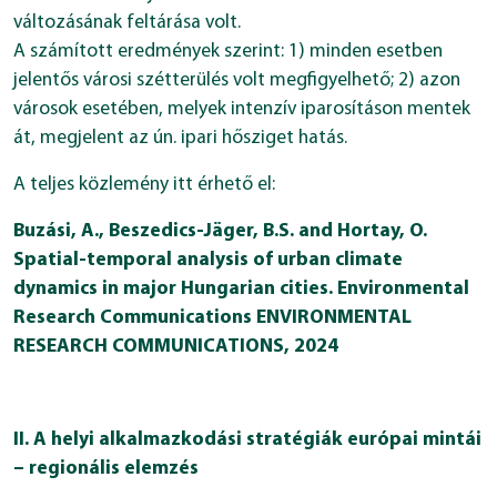
változásának feltárása volt.
A számított eredmények szerint: 1) minden esetben
jelentős városi szétterülés volt megfigyelhető; 2) azon
városok esetében, melyek intenzív iparosításon mentek
át, megjelent az ún. ipari hősziget hatás.
A teljes közlemény itt érhető el:
Buzási, A., Beszedics-Jäger, B.S. and Hortay, O.
Spatial-temporal analysis of urban climate
dynamics in major Hungarian cities. Environmental
Research Communications ENVIRONMENTAL
RESEARCH COMMUNICATIONS, 2024
II. A helyi alkalmazkodási stratégiák európai mintái
– regionális elemzés