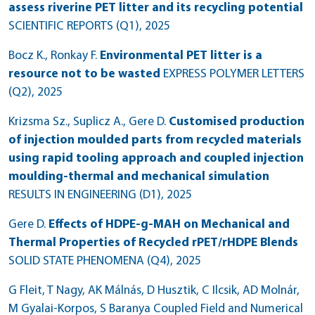
assess riverine PET litter and its recycling potential
SCIENTIFIC REPORTS (Q1)
, 2025
Bocz K., Ronkay F.
Environmental PET litter is a
resource not to be wasted
EXPRESS POLYMER LETTERS
(Q2)
, 2025
Krizsma Sz., Suplicz A., Gere D.
Customised production
of injection moulded parts from recycled materials
using rapid tooling approach and coupled injection
moulding-thermal and mechanical simulation
RESULTS IN ENGINEERING (D1)
, 2025
Gere D.
Effects of HDPE-g-MAH on Mechanical and
Thermal Properties of Recycled rPET/rHDPE Blends
SOLID STATE PHENOMENA (Q4)
, 2025
G Fleit, T Nagy, AK Málnás, D Husztik, C Ilcsik, AD Molnár,
M Gyalai-Korpos, S Baranya Coupled Field and Numerical