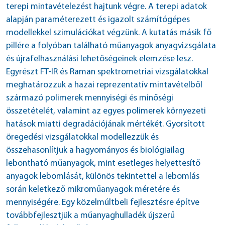
terepi mintavételezést hajtunk végre. A terepi adatok
alapján paraméterezett és igazolt számítógépes
modellekkel szimulációkat végzünk. A kutatás másik fő
pillére a folyóban található műanyagok anyagvizsgálata
és újrafelhasználási lehetőségeinek elemzése lesz.
Egyrészt FT-IR és Raman spektrometriai vizsgálatokkal
meghatározzuk a hazai reprezentatív mintavételből
származó polimerek mennyiségi és minőségi
összetételét, valamint az egyes polimerek környezeti
hatások miatti degradációjának mértékét. Gyorsított
öregedési vizsgálatokkal modellezzük és
összehasonlítjuk a hagyományos és biológiailag
lebontható műanyagok, mint esetleges helyettesítő
anyagok lebomlását, különös tekintettel a lebomlás
során keletkező mikroműanyagok méretére és
mennyiségére. Egy közelmúltbeli fejlesztésre építve
továbbfejlesztjük a műanyaghulladék újszerű