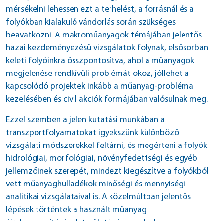
mérsékelni lehessen ezt a terhelést, a forrásnál és a
folyókban kialakuló vándorlás során szükséges
beavatkozni. A makroműanyagok témájában jelentős
hazai kezdeményezésű vizsgálatok folynak, elsősorban
keleti folyóinkra összpontosítva, ahol a műanyagok
megjelenése rendkívüli problémát okoz, jóllehet a
kapcsolódó projektek inkább a műanyag-probléma
kezelésében és civil akciók formájában valósulnak meg.
Ezzel szemben a jelen kutatási munkában a
transzportfolyamatokat igyekszünk különböző
vizsgálati módszerekkel feltárni, és megérteni a folyók
hidrológiai, morfológiai, növényfedettségi és egyéb
jellemzőinek szerepét, mindezt kiegészítve a folyókból
vett műanyaghulladékok minőségi és mennyiségi
analitikai vizsgálataival is. A közelmúltban jelentős
lépések történtek a használt műanyag