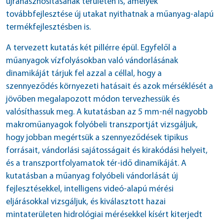
újrahasznosításának területén is, amelyek
továbbfejlesztése új utakat nyithatnak a műanyag-alapú
termékfejlesztésben is.
A tervezett kutatás két pillérre épül. Egyfelől a
műanyagok vízfolyásokban való vándorlásának
dinamikáját tárjuk fel azzal a céllal, hogy a
szennyeződés környezeti hatásait és azok mérséklését a
jövőben megalapozott módon tervezhessük és
valósíthassuk meg. A kutatásban az 5 mm-nél nagyobb
makroműanyagok folyóbeli transzportját vizsgáljuk,
hogy jobban megértsük a szennyeződések tipikus
forrásait, vándorlási sajátosságait és kirakódási helyeit,
és a transzportfolyamatok tér-idő dinamikáját. A
kutatásban a műanyag folyóbeli vándorlását új
fejlesztésekkel, intelligens videó-alapú mérési
eljárásokkal vizsgáljuk, és kiválasztott hazai
mintaterületen hidrológiai mérésekkel kísért kiterjedt