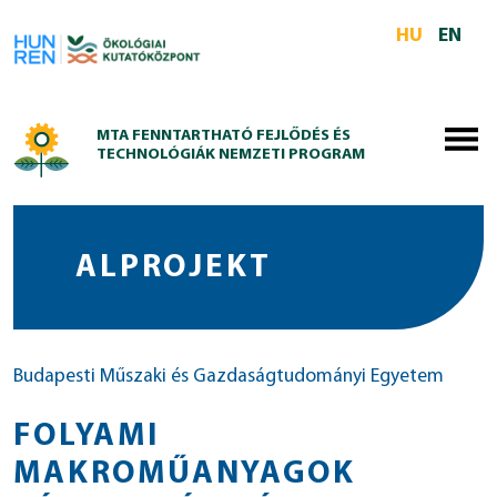
Skip to main content
HU
EN
MTA FENNTARTHATÓ FEJLŐDÉS ÉS
TECHNOLÓGIÁK NEMZETI PROGRAM
ALPROJEKT
Budapesti Műszaki és Gazdaságtudományi Egyetem
FOLYAMI
MAKROMŰANYAGOK