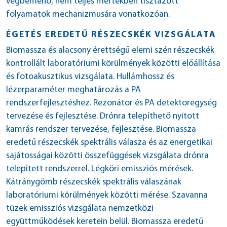
végbemenő, nem teljes mértékben tisztázott
folyamatok mechanizmusára vonatkozóan.
ÉGETÉS EREDETŰ RÉSZECSKÉK VIZSGÁLATA
Biomassza és alacsony érettségű elemi szén részecskék
kontrollált laboratóriumi körülmények közötti előállítása
és fotoakusztikus vizsgálata. Hullámhossz és
lézerparaméter meghatározás a PA
rendszerfejlesztéshez. Rezonátor és PA detektoregység
tervezése és fejlesztése. Drónra telepíthető nyitott
kamrás rendszer tervezése, fejlesztése. Biomassza
eredetű részecskék spektrális válasza és az energetikai
sajátosságai közötti összefüggések vizsgálata drónra
telepített rendszerrel. Légköri emissziós mérések.
Kátránygömb részecskék spektrális válaszának
laboratóriumi körülmények közötti mérése. Szavanna
tüzek emissziós vizsgálata nemzetközi
együttműködések keretein belül. Biomassza eredetű