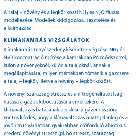
3
2
A talaj – növény és a légkör közti NH
és N
O fluxus
3
2
modellezése. Modellek kidolgozása, tesztelése és
alkalmazása.
KLÍMAKAMRÁS VIZSGÁLATOK
Klímakamrás tenyészedény kísérletek végzése. NH
és
3
N
O koncentráció mérése a kamrákban PA módszerrel,
2
külön a növényeknél, külön a talajoknál, annak a
megállapítására, milyen mértékben történik a gázcsere
a talaj – légkör, illetve a növény – légkör között.
A növényi szárazság stressz és a nitrogénellátottság
hatása a gázok kibocsátásának mértékére. A
klímaváltozás hatásának becslése a gázemisszióra.
Fontos kérdés, hogy a klímaváltozás miatt jelenleg és a
jövőben is várhatóan gyakrabban előforduló abiotikus
eredetű növényi stressz (pl. hő stressz, szárazság