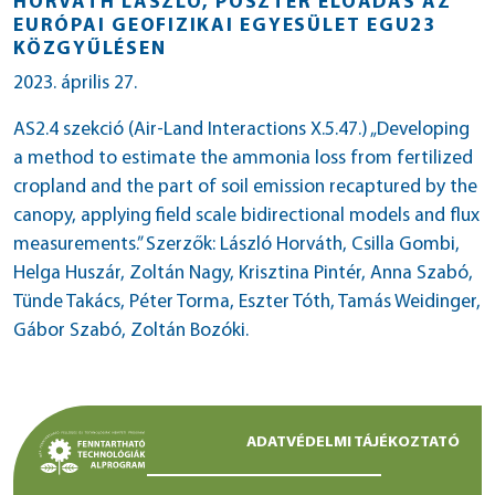
HORVÁTH LÁSZLÓ, POSZTER ELŐADÁS AZ
EURÓPAI GEOFIZIKAI EGYESÜLET EGU23
KÖZGYŰLÉSEN
2023. április 27.
AS2.4 szekció (Air-Land Interactions X.5.47.) „Developing
a method to estimate the ammonia loss from fertilized
cropland and the part of soil emission recaptured by the
canopy, applying field scale bidirectional models and flux
measurements.” Szerzők: László Horváth, Csilla Gombi,
Helga Huszár, Zoltán Nagy, Krisztina Pintér, Anna Szabó,
Tünde Takács, Péter Torma, Eszter Tóth, Tamás Weidinger,
Gábor Szabó, Zoltán Bozóki.
ADATVÉDELMI TÁJÉKOZTATÓ