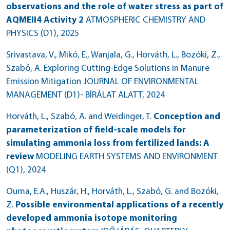
observations and the role of water stress as part of
AQMEII4 Activity 2
ATMOSPHERIC CHEMISTRY AND
PHYSICS (D1)
, 2025
Srivastava, V., Mikó, E., Wanjala, G., Horváth, L., Bozóki, Z.,
Szabó, A. Exploring Cutting-Edge Solutions in Manure
Emission Mitigation
JOURNAL OF ENVIRONMENTAL
MANAGEMENT (D1)- BÍRÁLAT ALATT
, 2024
Horváth, L., Szabó, A. and Weidinger, T.
Conception and
parameterization of field-scale models for
simulating ammonia loss from fertilized lands: A
review
MODELING EARTH SYSTEMS AND ENVIRONMENT
(Q1)
, 2024
Ouma, E.A., Huszár, H., Horváth, L., Szabó, G. and Bozóki,
Z.
Possible environmental applications of a recently
developed ammonia isotope monitoring