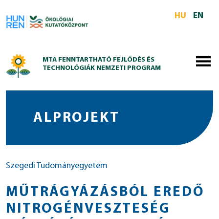
Skip to main content
HU
EN
MTA FENNTARTHATÓ FEJLŐDÉS ÉS
TECHNOLÓGIÁK NEMZETI PROGRAM
ALPROJEKT
Szegedi Tudományegyetem
MŰTRÁGYÁZÁSBÓL EREDŐ
NITROGÉNVESZTESÉG