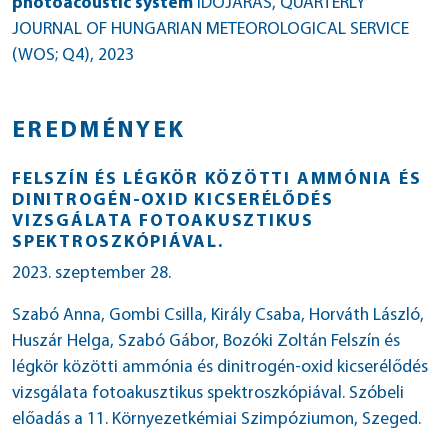
photoacoustic system
IDŐJÁRÁS, QUARTERLY
JOURNAL OF HUNGARIAN METEOROLOGICAL SERVICE
(WOS; Q4)
, 2023
EREDMÉNYEK
FELSZÍN ÉS LÉGKÖR KÖZÖTTI AMMÓNIA ÉS
DINITROGÉN-OXID KICSERÉLŐDÉS
VIZSGÁLATA FOTOAKUSZTIKUS
SPEKTROSZKÓPIÁVAL.
2023. szeptember 28.
Szabó Anna, Gombi Csilla, Király Csaba, Horváth László,
Huszár Helga, Szabó Gábor, Bozóki Zoltán Felszín és
légkör közötti ammónia és dinitrogén-oxid kicserélődés
vizsgálata fotoakusztikus spektroszkópiával. Szóbeli
előadás a 11. Környezetkémiai Szimpóziumon, Szeged.