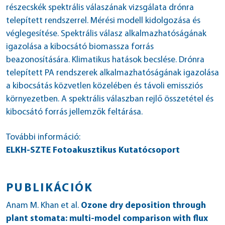
részecskék spektrális válaszának vizsgálata drónra
telepített rendszerrel. Mérési modell kidolgozása és
véglegesítése. Spektrális válasz alkalmazhatóságának
igazolása a kibocsátó biomassza forrás
beazonosítására. Klimatikus hatások becslése. Drónra
telepített PA rendszerek alkalmazhatóságának igazolása
a kibocsátás közvetlen közelében és távoli emissziós
környezetben. A spektrális válaszban rejlő összetétel és
kibocsátó forrás jellemzők feltárása.
További információ:
ELKH-SZTE Fotoakusztikus Kutatócsoport
PUBLIKÁCIÓK
Anam M. Khan et al.
Ozone dry deposition through
plant stomata: multi-model comparison with flux