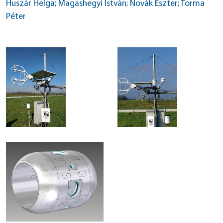
Huszár Helga; Magashegyi István; Novák Eszter; Torma
Péter