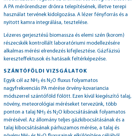
A PA mérőrendszer drónra telepítésének, illetve terepi
használat tervének kidolgozása. A lézer fényforrás és a
nyitott kamra integrálása, tesztelése.
Lézeres gerjesztésű biomassza és elemi szén (korom)
részecskék kontrollált laboratóriumi modellezésére
alkalmas mérési elrendezés kifejlesztése. Gázfázisú
kereszteffektusok és hatásaik feltérképezése.
SZÁNTÓFÖLDI VIZSGÁLATOK
Egyik cél az NH
és N
O fluxus folyamatos
3
2
nagyfrekvenciás PA mérése örvény-kovariancia
módszerrel szántóföld fölött. Ezen kívül kiegészítő talaj,
növény, meteorológiai méréseket tervezünk, több
ponton a talaj NH
és N
O kibocsátásának folyamatos
3
2
mérésével. Az állomány teljes gázkibocsátásának és a
talaj kibocsátásának párhuzamos mérése, a talaj és
növény NH
és N
O fluxusainak elkülönítése céljából.