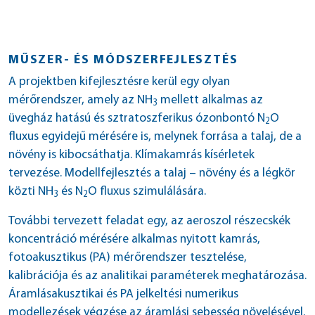
MŰSZER- ÉS MÓDSZERFEJLESZTÉS
A projektben kifejlesztésre kerül egy olyan
mérőrendszer, amely az NH
mellett alkalmas az
3
üvegház hatású és sztratoszferikus ózonbontó N
O
2
fluxus egyidejű mérésére is, melynek forrása a talaj, de a
növény is kibocsáthatja. Klímakamrás kísérletek
tervezése. Modellfejlesztés a talaj – növény és a légkör
közti NH
és N
O fluxus szimulálására.
3
2
További tervezett feladat egy, az aeroszol részecskék
koncentráció mérésére alkalmas nyitott kamrás,
fotoakusztikus (PA) mérőrendszer tesztelése,
kalibrációja és az analitikai paraméterek meghatározása.
Áramlásakusztikai és PA jelkeltési numerikus
modellezések végzése az áramlási sebesség növelésével.