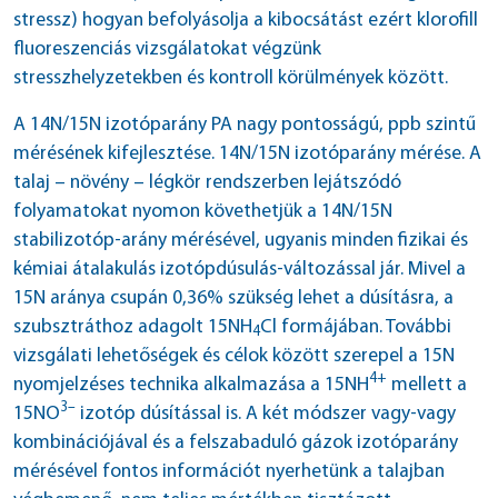
stressz) hogyan befolyásolja a kibocsátást ezért klorofill
fluoreszenciás vizsgálatokat végzünk
stresszhelyzetekben és kontroll körülmények között.
A 14N/15N izotóparány PA nagy pontosságú, ppb szintű
mérésének kifejlesztése. 14N/15N izotóparány mérése. A
talaj – növény – légkör rendszerben lejátszódó
folyamatokat nyomon követhetjük a 14N/15N
stabilizotóp-arány mérésével, ugyanis minden fizikai és
kémiai átalakulás izotópdúsulás-változással jár. Mivel a
15N aránya csupán 0,36% szükség lehet a dúsításra, a
szubsztráthoz adagolt 15NH
Cl formájában. További
4
vizsgálati lehetőségek és célok között szerepel a 15N
4+
nyomjelzéses technika alkalmazása a 15NH
mellett a
3–
15NO
izotóp dúsítással is. A két módszer vagy-vagy
kombinációjával és a felszabaduló gázok izotóparány
mérésével fontos információt nyerhetünk a talajban