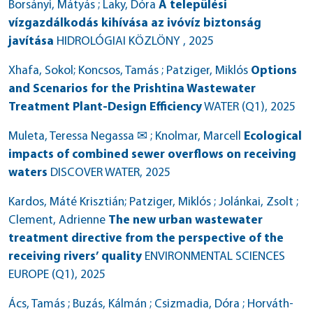
Borsányi, Mátyás ; Laky, Dóra
A települési
vízgazdálkodás kihívása az ivóvíz biztonság
javítása
HIDROLÓGIAI KÖZLÖNY
, 2025
Xhafa, Sokol; Koncsos, Tamás ; Patziger, Miklós
Options
and Scenarios for the Prishtina Wastewater
Treatment Plant-Design Efficiency
WATER (Q1)
, 2025
Muleta, Teressa Negassa ✉ ; Knolmar, Marcell
Ecological
impacts of combined sewer overflows on receiving
waters
DISCOVER WATER
, 2025
Kardos, Máté Krisztián; Patziger, Miklós ; Jolánkai, Zsolt ;
Clement, Adrienne
The new urban wastewater
treatment directive from the perspective of the
receiving rivers’ quality
ENVIRONMENTAL SCIENCES
EUROPE (Q1)
, 2025
Ács, Tamás ; Buzás, Kálmán ; Csizmadia, Dóra ; Horváth-