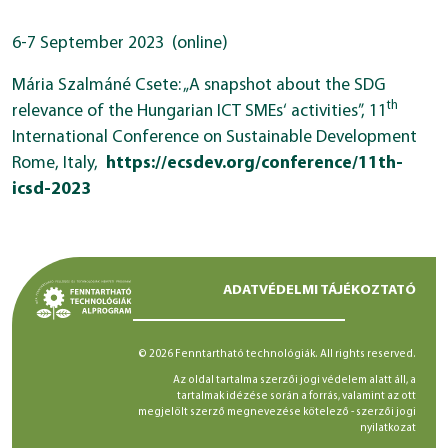
6-7 September 2023 (online)
Mária Szalmáné Csete: „A snapshot about the SDG
th
relevance of the Hungarian ICT SMEs‘ activities”, 11
International Conference on Sustainable Development
Rome, Italy,
https://ecsdev.org/conference/11th-
icsd-2023
ADATVÉDELMI TÁJÉKOZTATÓ
© 2026 Fenntartható technológiák. All rights reserved.
Az oldal tartalma szerzői jogi védelem alatt áll, a
tartalmak idézése során a forrás, valamint az ott
megjelölt szerző megnevezése kötelező -
szerzői jogi
nyilatkozat