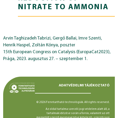
NITRATE TO AMMONIA
Arvin Taghizadeh Tabrizi, Gergő Ballai, Imre Szenti,
Henrik Haspel, Zoltán Kónya, poszter
15th European Congress on Catalysis (EuropaCat2023),
Prága, 2023. augusztus 27. – szeptember 1.
ADATVÉDELMI TÁJÉKOZTATÓ
© 2026 Fenntartható technológiák. All rights reserved.
Az oldal tartalma szerzői jogi védelem alatt áll, a
tartalmak idézése során a forrás, valamint az ott
megjelölt szerző megnevezése kötelező -
szerzői jogi