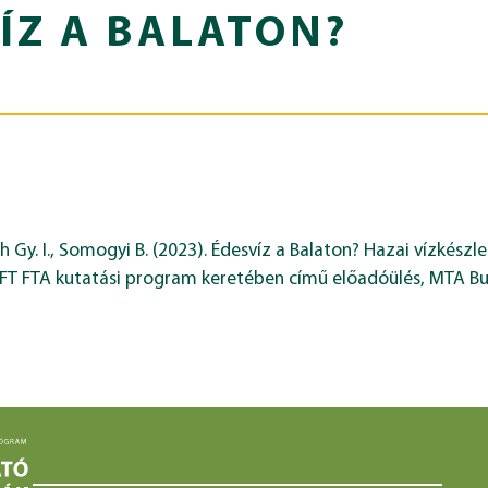
ÍZ A BALATON?
th Gy. I., Somogyi B. (2023). Édesvíz a Balaton? Hazai vízkés
FT FTA kutatási program keretében című előadóülés, MTA B