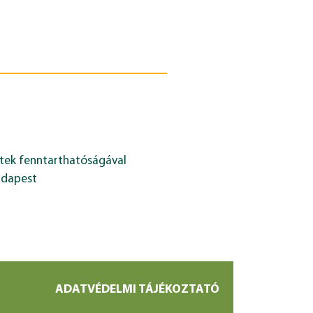
zletek fenntarthatóságával
udapest
ADATVÉDELMI TÁJÉKOZTATÓ