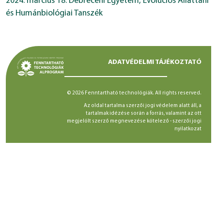
2024. március 18. Debreceni Egyetem, Evolúciós Állattani
és Humánbiológiai Tanszék
ADATVÉDELMI TÁJÉKOZTATÓ
© 2026 Fenntartható technológiák. All rights reserved.
Az oldal tartalma szerzői jogi védelem alatt áll, a
tartalmak idézése során a forrás, valamint az ott
megjelölt szerző megnevezése kötelező -
szerzői jogi
nyilatkozat