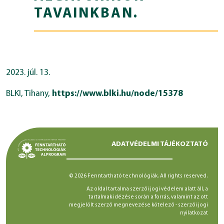
TAVAINKBAN.
2023. júl. 13.
BLKI, Tihany,
https://www.blki.hu/node/15378
ADATVÉDELMI TÁJÉKOZTATÓ
© 2026 Fenntartható technológiák. All rights reserved.
Az oldal tartalma szerzői jogi védelem alatt áll, a
tartalmak idézése során a forrás, valamint az ott
megjelölt szerző megnevezése kötelező -
szerzői jogi
nyilatkozat