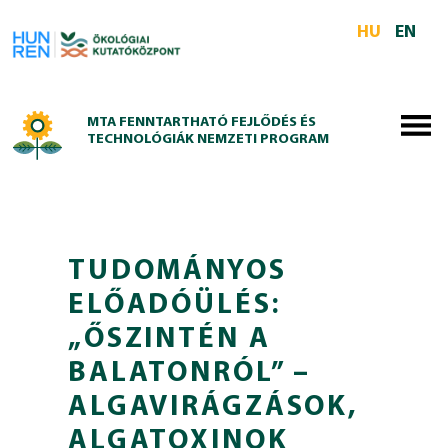
Skip to main content
HU
EN
MTA FENNTARTHATÓ FEJLŐDÉS ÉS
TECHNOLÓGIÁK NEMZETI PROGRAM
TUDOMÁNYOS
ELŐADÓÜLÉS:
„ŐSZINTÉN A
BALATONRÓL” –
ALGAVIRÁGZÁSOK,
ALGATOXINOK