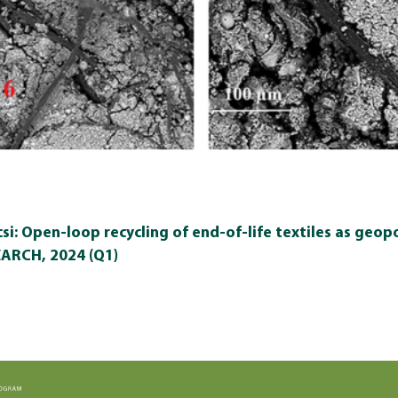
: Open-loop recycling of end-of-life textiles as geop
RCH, 2024 (Q1)