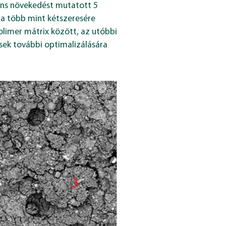
ikáns növekedést mutatott 5
ga több mint kétszeresére
polimer mátrix között, az utóbbi
sek további optimalizálására