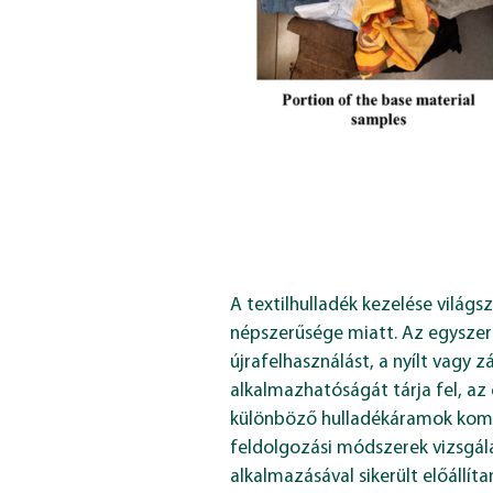
A textilhulladék kezelése világ
népszerűsége miatt. Az egyszerű
újrafelhasználást, a nyílt vagy 
alkalmazhatóságát tárja fel, az 
különböző hulladékáramok kombi
feldolgozási módszerek vizsgál
alkalmazásával sikerült előállít