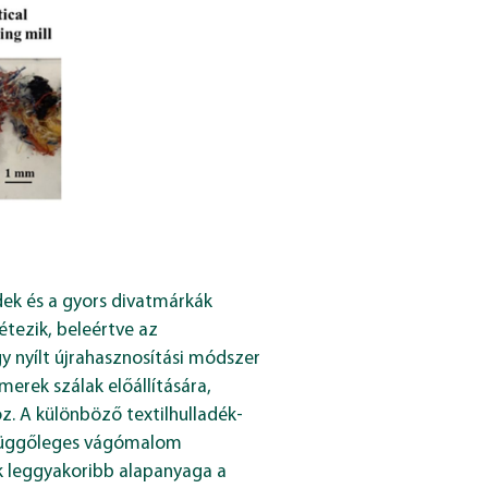
dek és a gyors divatmárkák
tezik, beleértve az
gy nyílt újrahasznosítási módszer
merek szálak előállítására,
. A különböző textilhulladék-
s függőleges vágómalom
iák leggyakoribb alapanyaga a