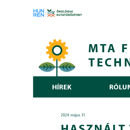
Skip to main content
MTA F
TECH
HÍREK
RÓLU
2024. május 31.
HASZNÁLT 