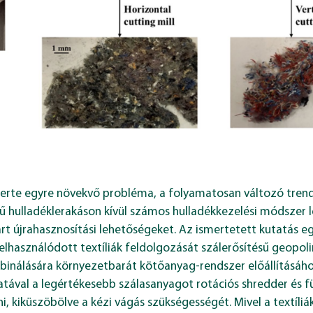
szerte egyre növekvő probléma, a folyamatosan változó tren
 hulladéklerakáson kívül számos hulladékkezelési módszer lé
zárt újrahasznosítási lehetőségeket. Az ismertetett kutatás e
elhasználódott textíliák feldolgozását szálerősítésű geopoli
nálására környezetbarát kötőanyag-rendszer előállításához
atával a legértékesebb szálasanyagot rotációs shredder é
ani, kiküszöbölve a kézi vágás szükségességét. Mivel a textíl