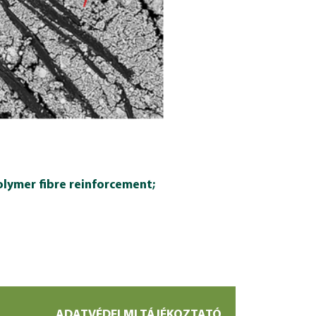
olymer fibre reinforcement;
ADATVÉDELMI TÁJÉKOZTATÓ