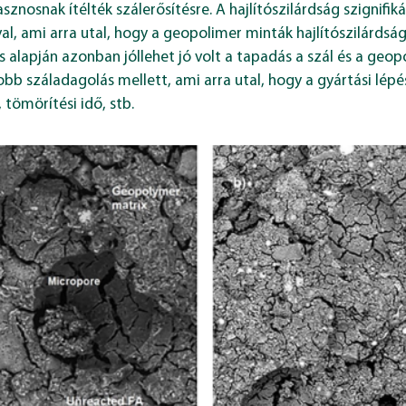
sznosnak ítélték szálerősítésre. A hajlítószilárdság szignif
, ami arra utal, hogy a geopolimer minták hajlítószilárdsá
s alapján azonban jóllehet jó volt a tapadás a szál és a geo
 száladagolás mellett, ami arra utal, hogy a gyártási lépé
 tömörítési idő, stb.