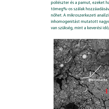
poliészter és a pamut, ezeket ha
tömeg%-os szálak hozzáadásával
nőhet. A mikroszerkezeti analízi
inhomogenitást mutatott nagyobb
van szükség, mint a keverési idő,