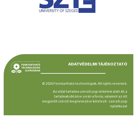
ADATVÉDELMI TÁJÉKOZTATÓ
© 2026 Fenntartható technológiák. All rights reserved.
Az oldal tartalma szerzői jogi védelem alatt áll, a
tartalmak idézése során a forrás, valamint az ott
megjelölt szerző megnevezése kötelező -
szerzői jogi
nyilatkozat