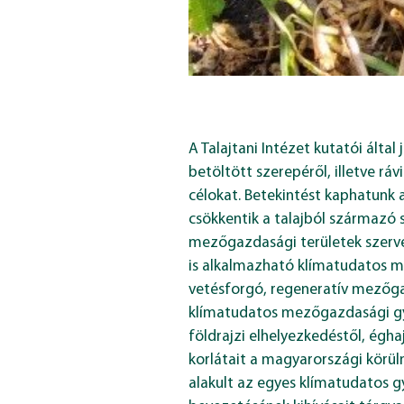
A Talajtani Intézet kutatói álta
betöltött szerepéről, illetve r
célokat. Betekintést kaphatunk 
csökkentik a talajból származó 
mezőgazdasági területek szerve
is alkalmazható klímatudatos m
vetésforgó, regeneratív mezőgaz
klímatudatos mezőgazdasági gy
földrajzi elhelyezkedéstől, égha
korlátait a magyarországi körül
alakult az egyes klímatudatos 