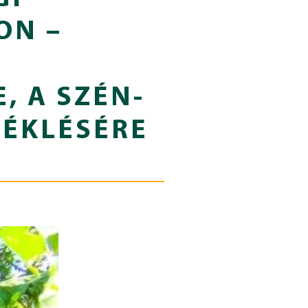
ON –
, A SZÉN-
SÉKLÉSÉRE