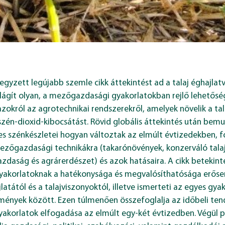
l jegyzett legújabb szemle cikk áttekintést ad a talaj éghajl
ávilágít olyan, a mezőgazdasági gyakorlatokban rejlő lehető
azokról az agrotechnikai rendszerekről, amelyek növelik a t
szén-dioxid-kibocsátást. Rövid globális áttekintés után bem
s szénkészletei hogyan változtak az elmúlt évtizedekben, f
ezőgazdasági technikákra (takarónövények, konzerváló tala
daság és agrárerdészet) és azok hatásaira. A cikk betekint
akorlatoknak a hatékonysága és megvalósíthatósága erőse
jlatától és a talajviszonyoktól, illetve ismerteti az egyes g
mények között. Ezen túlmenően összefoglalja az időbeli ten
gyakorlatok elfogadása az elmúlt egy-két évtizedben. Végül