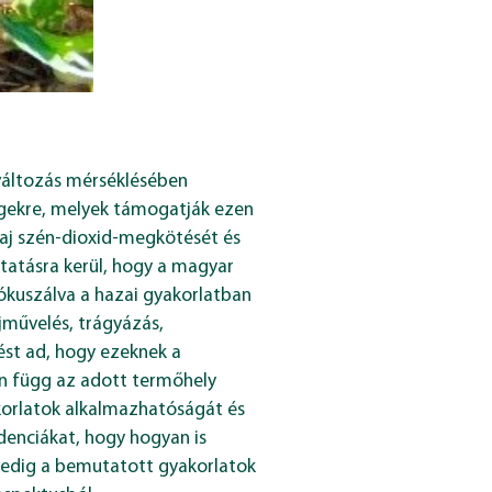
atváltozás mérséklésében
ségekre, melyek támogatják ezen
alaj szén-dioxid-megkötését és
utatásra kerül, hogy a magyar
ókuszálva a hazai gyakorlatban
jművelés, trágyázás,
ést ad, hogy ezeknek a
n függ az adott termőhely
yakorlatok alkalmazhatóságát és
denciákat, hogy hogyan is
 pedig a bemutatott gyakorlatok