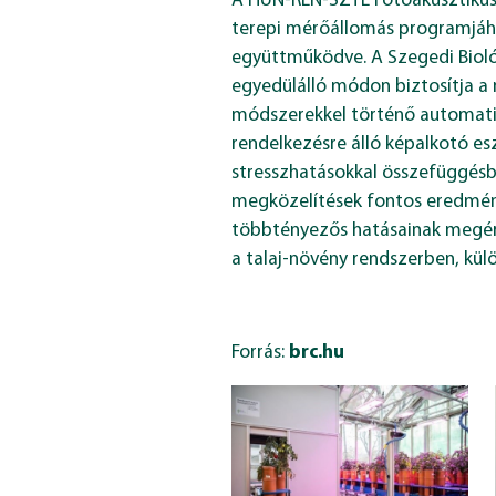
A HUN-REN-SZTE Fotoakusztikus
terepi mérőállomás programjáho
együttműködve. A Szegedi Biol
egyedülálló módon biztosítja a 
módszerekkel történő automati
rendelkezésre álló képalkotó esz
stresszhatásokkal összefüggésbe
megközelítések fontos eredmény
többtényezős hatásainak megért
a talaj-növény rendszerben, külö
Forrás:
brc.hu