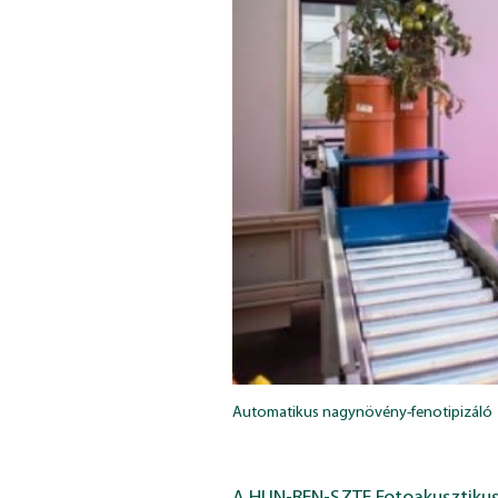
Automatikus nagynövény-fenotipizáló