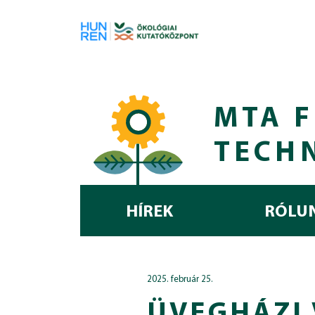
Skip to main content
MTA F
TECH
HÍREK
RÓLU
2025. február 25.
ÜVEGHÁZI