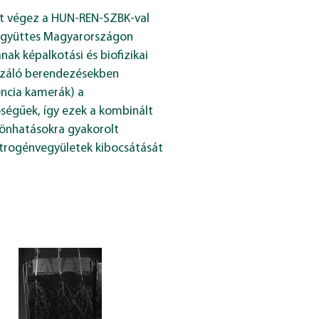
et végez a HUN-REN-SZBK-val
együttes Magyarországon
ak képalkotási és biofizikai
izáló berendezésekben
cencia kamerák) a
ségűek, így ezek a kombinált
sönhatásokra gyakorolt
itrogénvegyületek kibocsátását