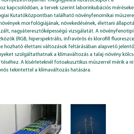
 Környezetifolyamat-megfigyelési Kutatócsoport a
z kapcsolódóan, a tervek szerint laborinkubációs mérések
ógiai Kutatóközpontban található növényfenomikai műszer
növények morfológiájának, növekedésének, élettani állapotán
zált, nagyáteresztőképességű vizsgálatát. A növényfenotip
közök (RGB, hiperspektrális, infravörös és klorofill fluoresz
 hozható élettani változások feltárásában alapvető jelentő
eket szolgáltathatnak a klímaváltozás a talaj-növény kölc
éséhez. A kísérleteknél fotoakusztikus műszerrel mérik a n
nös tekintettel a klímaváltozás hatására.