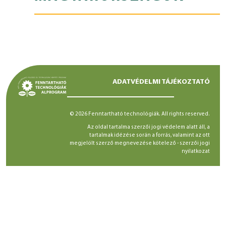
ADATVÉDELMI TÁJÉKOZTATÓ
© 2026 Fenntartható technológiák. All rights reserved.
Az oldal tartalma szerzői jogi védelem alatt áll, a
tartalmak idézése során a forrás, valamint az ott
megjelölt szerző megnevezése kötelező -
szerzői jogi
nyilatkozat