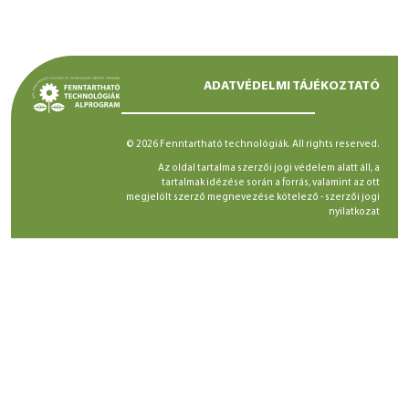
ADATVÉDELMI TÁJÉKOZTATÓ
© 2026 Fenntartható technológiák. All rights reserved.
Az oldal tartalma szerzői jogi védelem alatt áll, a
tartalmak idézése során a forrás, valamint az ott
megjelölt szerző megnevezése kötelező -
szerzői jogi
nyilatkozat