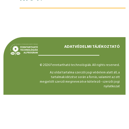
ADATVÉDELMI TÁJÉKOZTATÓ
© 2026 Fenntartható technológiák. All rights reserved.
Az oldal tartalma szerzői jogi védelem alatt áll, a
tartalmak idézése során a forrás, valamint az ott
megjelölt szerző megnevezése kötelező -
szerzői jogi
nyilatkozat