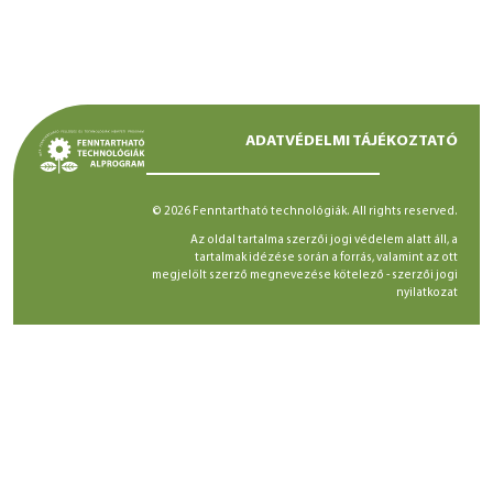
ADATVÉDELMI TÁJÉKOZTATÓ
© 2026 Fenntartható technológiák. All rights reserved.
Az oldal tartalma szerzői jogi védelem alatt áll, a
tartalmak idézése során a forrás, valamint az ott
megjelölt szerző megnevezése kötelező -
szerzői jogi
nyilatkozat