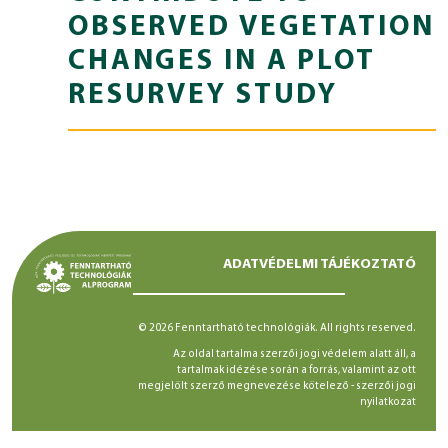
OBSERVED VEGETATION
CHANGES IN A PLOT
RESURVEY STUDY
ADATVÉDELMI TÁJÉKOZTATÓ
© 2026 Fenntartható technológiák. All rights reserved.
Az oldal tartalma szerzői jogi védelem alatt áll, a
tartalmak idézése során a forrás, valamint az ott
megjelölt szerző megnevezése kötelező -
szerzői jogi
nyilatkozat