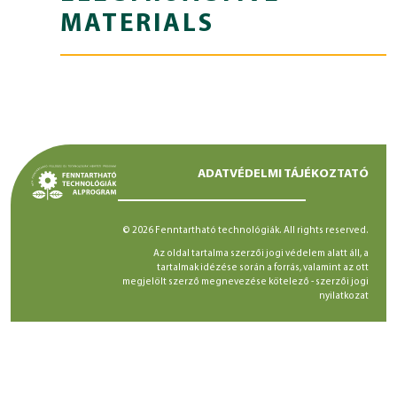
MATERIALS
ADATVÉDELMI TÁJÉKOZTATÓ
© 2026 Fenntartható technológiák. All rights reserved.
Az oldal tartalma szerzői jogi védelem alatt áll, a
tartalmak idézése során a forrás, valamint az ott
megjelölt szerző megnevezése kötelező -
szerzői jogi
nyilatkozat