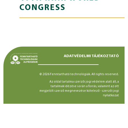
CONGRESS
ADATVÉDELMI TÁJÉKOZTATÓ
© 2026 Fenntartható technológiák. All rights reserved.
Az oldal tartalma szerzői jogi védelem alatt áll, a
tartalmak idézése során a forrás, valamint az ott
megjelölt szerző megnevezése kötelező -
szerzői jogi
nyilatkozat