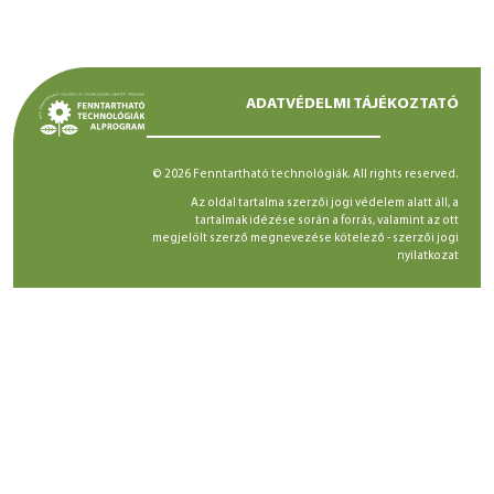
ADATVÉDELMI TÁJÉKOZTATÓ
© 2026 Fenntartható technológiák. All rights reserved.
Az oldal tartalma szerzői jogi védelem alatt áll, a
tartalmak idézése során a forrás, valamint az ott
megjelölt szerző megnevezése kötelező -
szerzői jogi
nyilatkozat