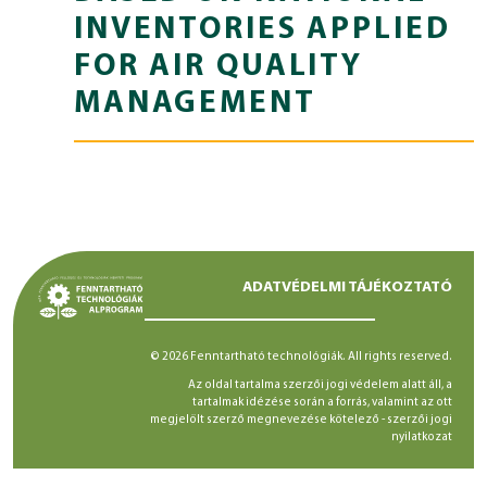
INVENTORIES APPLIED
FOR AIR QUALITY
MANAGEMENT
ADATVÉDELMI TÁJÉKOZTATÓ
© 2026 Fenntartható technológiák. All rights reserved.
Az oldal tartalma szerzői jogi védelem alatt áll, a
tartalmak idézése során a forrás, valamint az ott
megjelölt szerző megnevezése kötelező -
szerzői jogi
nyilatkozat