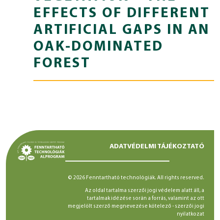
EFFECTS OF DIFFERENT
ARTIFICIAL GAPS IN AN
OAK-DOMINATED
FOREST
ADATVÉDELMI TÁJÉKOZTATÓ
© 2026 Fenntartható technológiák. All rights reserved.
Az oldal tartalma szerzői jogi védelem alatt áll, a
tartalmak idézése során a forrás, valamint az ott
megjelölt szerző megnevezése kötelező -
szerzői jogi
nyilatkozat