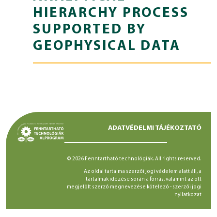
HIERARCHY PROCESS
SUPPORTED BY
GEOPHYSICAL DATA
ADATVÉDELMI TÁJÉKOZTATÓ
© 2026 Fenntartható technológiák. All rights reserved.
Az oldal tartalma szerzői jogi védelem alatt áll, a
tartalmak idézése során a forrás, valamint az ott
megjelölt szerző megnevezése kötelező -
szerzői jogi
nyilatkozat