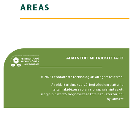
AREAS
ADATVÉDELMI TÁJÉKOZTATÓ
© 2026 Fenntartható technológiák. All rights reserved.
Az oldal tartalma szerzői jogi védelem alatt áll, a
tartalmak idézése során a forrás, valamint az ott
megjelölt szerző megnevezése kötelező -
szerzői jogi
nyilatkozat