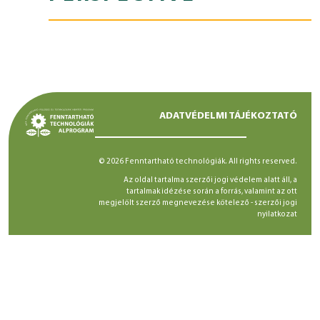
ADATVÉDELMI TÁJÉKOZTATÓ
© 2026 Fenntartható technológiák. All rights reserved.
Az oldal tartalma szerzői jogi védelem alatt áll, a
tartalmak idézése során a forrás, valamint az ott
megjelölt szerző megnevezése kötelező -
szerzői jogi
nyilatkozat