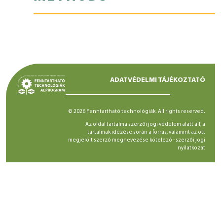
ADATVÉDELMI TÁJÉKOZTATÓ
© 2026 Fenntartható technológiák. All rights reserved.
Az oldal tartalma szerzői jogi védelem alatt áll, a
tartalmak idézése során a forrás, valamint az ott
megjelölt szerző megnevezése kötelező -
szerzői jogi
nyilatkozat