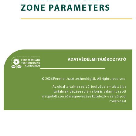
ZONE PARAMETERS
ADATVÉDELMI TÁJÉKOZTATÓ
© 2026 Fenntartható technológiák. All rights reserved.
Az oldal tartalma szerzői jogi védelem alatt áll, a
tartalmak idézése során a forrás, valamint az ott
megjelölt szerző megnevezése kötelező -
szerzői jogi
nyilatkozat