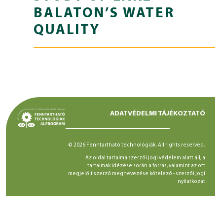
BALATON’S WATER
QUALITY
ADATVÉDELMI TÁJÉKOZTATÓ
© 2026 Fenntartható technológiák. All rights reserved.
Az oldal tartalma szerzői jogi védelem alatt áll, a
tartalmak idézése során a forrás, valamint az ott
megjelölt szerző megnevezése kötelező -
szerzői jogi
nyilatkozat