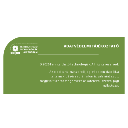
ADATVÉDELMI TÁJÉKOZTATÓ
© 2026 Fenntartható technológiák. All rights reserved.
Az oldal tartalma szerzői jogi védelem alatt áll, a
tartalmak idézése során a forrás, valamint az ott
megjelölt szerző megnevezése kötelező -
szerzői jogi
nyilatkozat