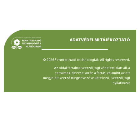
ADATVÉDELMI TÁJÉKOZTATÓ
© 2026 Fenntartható technológiák. All rights reserved.
Az oldal tartalma szerzői jogi védelem alatt áll, a
tartalmak idézése során a forrás, valamint az ott
megjelölt szerző megnevezése kötelező -
szerzői jogi
nyilatkozat