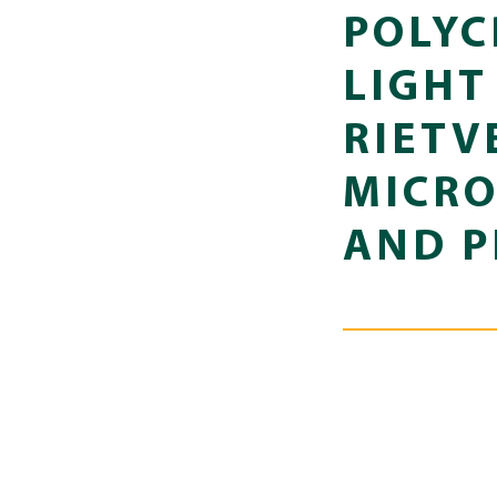
POLYC
LIGHT
RIETV
MICRO
AND P