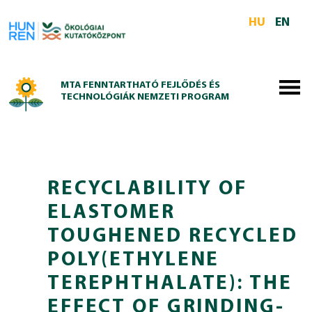
Skip to main content
HU
EN
MTA FENNTARTHATÓ FEJLŐDÉS ÉS
TECHNOLÓGIÁK NEMZETI PROGRAM
RECYCLABILITY OF
ELASTOMER
TOUGHENED RECYCLED
POLY(ETHYLENE
TEREPHTHALATE): THE
EFFECT OF GRINDING-