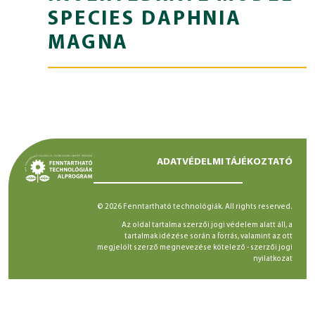
SPECIES DAPHNIA
MAGNA
ADATVÉDELMI TÁJÉKOZTATÓ
© 2026 Fenntartható technológiák. All rights reserved.
Az oldal tartalma szerzői jogi védelem alatt áll, a
tartalmak idézése során a forrás, valamint az ott
megjelölt szerző megnevezése kötelező -
szerzői jogi
nyilatkozat