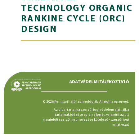
TECHNOLOGY ORGANIC
RANKINE CYCLE (ORC)
DESIGN
ADATVÉDELMI TÁJÉKOZTATÓ
© 2026 Fenntartható technológiák. All rights reserved.
Az oldal tartalma szerzői jogi védelem alatt áll, a
tartalmak idézése során a forrás, valamint az ott
megjelölt szerző megnevezése kötelező -
szerzői jogi
nyilatkozat