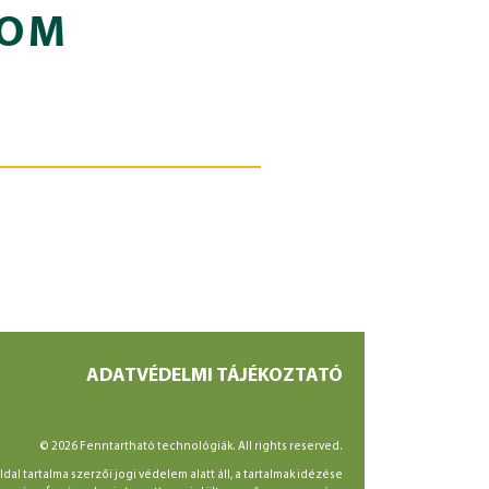
ROM
ADATVÉDELMI TÁJÉKOZTATÓ
© 2026 Fenntartható technológiák. All rights reserved.
ldal tartalma szerzői jogi védelem alatt áll, a tartalmak idézése