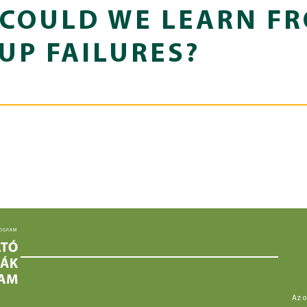
COULD WE LEARN F
UP FAILURES?
Az o