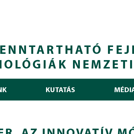
ENNTARTHATÓ FEJ
NOLÓGIÁK NEMZET
NK
KUTATÁS
MÉDI
ER, AZ INNOVATÍV 