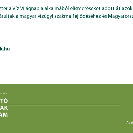
ter a Víz Világnapja alkalmából elismeréseket adott át azo
árultak a magyar vízügyi szakma fejlődéséhez és Magyarors
k.hu
Az o