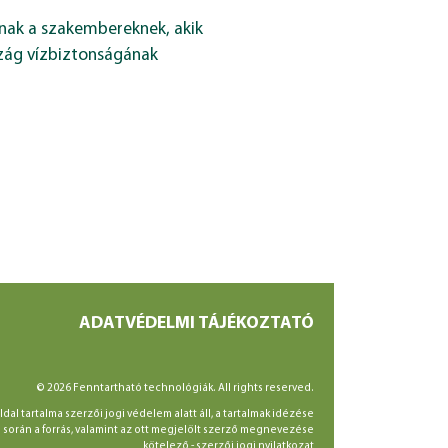
knak a szakembereknek, akik
zág vízbiztonságának
ADATVÉDELMI TÁJÉKOZTATÓ
© 2026 Fenntartható technológiák. All rights reserved.
ldal tartalma szerzői jogi védelem alatt áll, a tartalmak idézése
során a forrás, valamint az ott megjelölt szerző megnevezése
kötelező -
szerzői jogi nyilatkozat