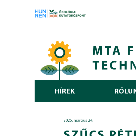
Skip to main content
MTA F
TECH
HÍREK
RÓLU
2025. március 24.
SZŰCS PÉT