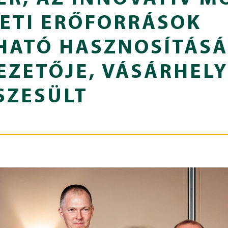
ETI ERŐFORRÁSOK
HATÓ HASZNOSÍTÁS
EZETŐJE, VÁSÁRHELY
SZESÜLT