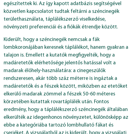
egészítettek ki. Az így kapott adatbázis segítségével
közvetlen kapcsolatot tudtak feltárni a széncinegék
területhasználata, táplálékszerző viselkedése,
növényzeti preferenciái és a fiókák étrendje között.
Kiderült, hogy a széncinegék nemcsak a fák
lombkoronájában keresnek táplálékot, hanem gyakran a
talajon is. Emellett a kutatók megfigyelték, hogy a
madáretetők elérhetősége jelentős hatással volt a
madarak élőhely-használatára: a cinegeszülők
rendszeresen, akár több száz méterre is ingáztak a
madáretetők és a fészek között, miközben az etetőket
elkerülő madarak zömmel a fészek 50-60 méteres
körzetében kutattak rovartáplálék után. Fontos
eredmény, hogy a táplálékszerző széncinegék általában
elkerülték az idegenhonos növényzetet, különösképp az
ebbe a kategóriába tartozó lombhullató fákat és
cserjéket. A vizsgálatból az is kiderült, hogy a vizsgálati