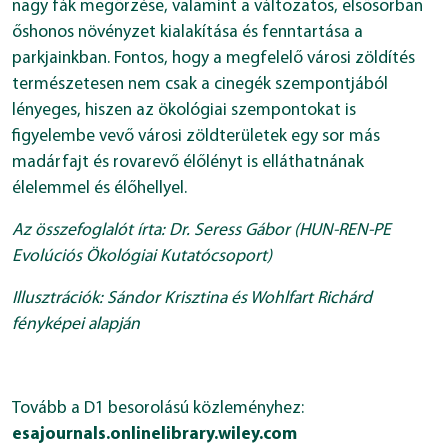
nagy fák megőrzése, valamint a változatos, elsősorban
őshonos növényzet kialakítása és fenntartása a
parkjainkban. Fontos, hogy a megfelelő városi zöldítés
természetesen nem csak a cinegék szempontjából
lényeges, hiszen az ökológiai szempontokat is
figyelembe vevő városi zöldterületek egy sor más
madárfajt és rovarevő élőlényt is elláthatnának
élelemmel és élőhellyel.
Az összefoglalót írta: Dr. Seress Gábor (HUN-REN-PE
Evolúciós Ökológiai Kutatócsoport)
Illusztrációk: Sándor Krisztina és Wohlfart Richárd
fényképei alapján
Tovább a D1 besorolású közleményhez:
esajournals.onlinelibrary.wiley.com