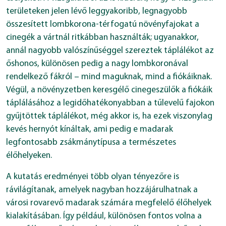
területeken jelen lévő leggyakoribb, legnagyobb
összesített lombkorona-térfogatú növényfajokat a
cinegék a vártnál ritkábban használták; ugyanakkor,
annál nagyobb valószínűséggel szereztek táplálékot az
őshonos, különösen pedig a nagy lombkoronával
rendelkező fákról – mind maguknak, mind a fiókáiknak.
Végül, a növényzetben keresgélő cinegeszülők a fiókáik
táplálásához a legidőhatékonyabban a tűlevelű fajokon
gyűjtöttek táplálékot, még akkor is, ha ezek viszonylag
kevés hernyót kínáltak, ami pedig e madarak
legfontosabb zsákmánytípusa a természetes
élőhelyeken.
A kutatás eredményei több olyan tényezőre is
rávilágítanak, amelyek nagyban hozzájárulhatnak a
városi rovarevő madarak számára megfelelő élőhelyek
kialakításában. Így például, különösen fontos volna a