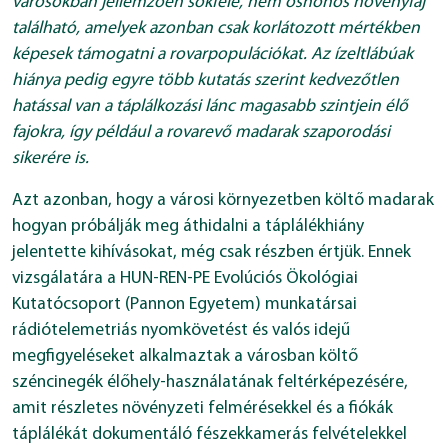
városokban jellemzően sokféle, nem őshonos növényfaj
található, amelyek azonban csak korlátozott mértékben
képesek támogatni a rovarpopulációkat. Az ízeltlábúak
hiánya pedig egyre több kutatás szerint kedvezőtlen
hatással van a táplálkozási lánc magasabb szintjein élő
fajokra, így például a rovarevő madarak szaporodási
sikerére is.
Azt azonban, hogy a városi környezetben költő madarak
hogyan próbálják meg áthidalni a táplálékhiány
jelentette kihívásokat, még csak részben értjük. Ennek
vizsgálatára a HUN-REN-PE Evolúciós Ökológiai
Kutatócsoport (Pannon Egyetem) munkatársai
rádiótelemetriás nyomkövetést és valós idejű
megfigyeléseket alkalmaztak a városban költő
széncinegék élőhely-használatának feltérképezésére,
amit részletes növényzeti felmérésekkel és a fiókák
táplálékát dokumentáló fészekkamerás felvételekkel