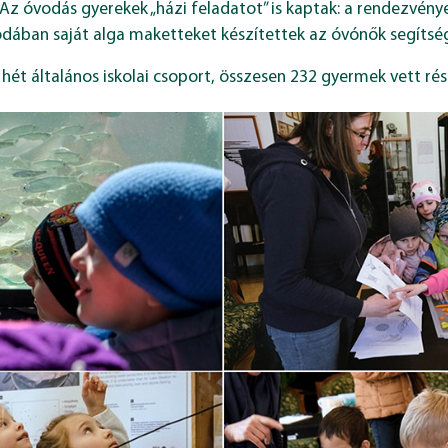
 Az óvodás gyerekek „házi feladatot” is kaptak: a rendezvé
odában saját alga maketteket készítettek az óvónők segítség
hét általános iskolai csoport, összesen 232 gyermek vett rés