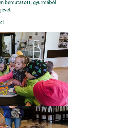
nyen bemutatott, gyurmából
ével.
zt.