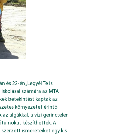
 és 22-én „Legyél Te is
s iskolásai számára az MTA
kek betekintést kaptak az
észetes környezetet érintő
 algákkal, a vízi gerinctelen
átumokat készíthettek. A
 szerzett ismereteiket egy kis