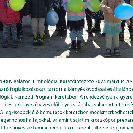
N-REN Balatoni Limnológiai Kutatóintézete 2024 március 20-án
ztő foglalkozásokat tartott a környék óvodásai és általáno
ológiák Nemzeti Program keretében. A rendezvényen a gyere
 tó és a környező vizes élőhelyek világába, valamint a term
A legkisebbek élő bemutatók keretében megismerkedhettek az
idegenhonos halfajokkal, valamint saját mikroszkópos prepar
látványos vízkémiai bemutató is készült, illetve az újonnan