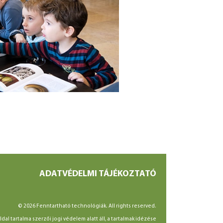
ADATVÉDELMI TÁJÉKOZTATÓ
© 2026 Fenntartható technológiák. All rights reserved.
ldal tartalma szerzői jogi védelem alatt áll, a tartalmak idézése