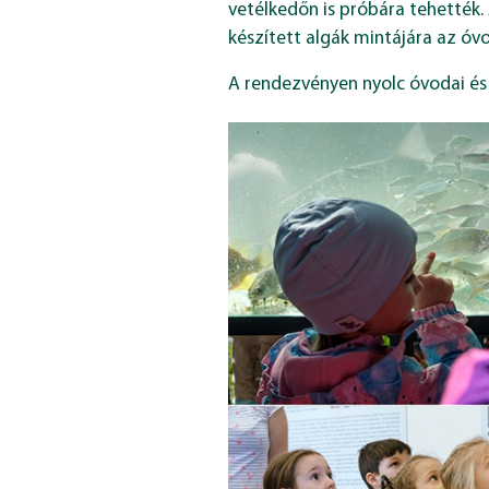
vetélkedőn is próbára tehették.
készített algák mintájára az óv
A rendezvényen nyolc óvodai és 