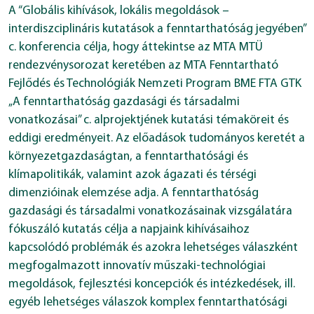
A “Globális kihívások, lokális megoldások –
interdiszciplináris kutatások a fenntarthatóság jegyében”
c. konferencia célja, hogy áttekintse az MTA MTÜ
rendezvénysorozat keretében az MTA Fenntartható
Fejlődés és Technológiák Nemzeti Program BME FTA GTK
„A fenntarthatóság gazdasági és társadalmi
vonatkozásai” c. alprojektjének kutatási témaköreit és
eddigi eredményeit. Az előadások tudományos keretét a
környezetgazdaságtan, a fenntarthatósági és
klímapolitikák, valamint azok ágazati és térségi
dimenzióinak elemzése adja. A fenntarthatóság
gazdasági és társadalmi vonatkozásainak vizsgálatára
fókuszáló kutatás célja a napjaink kihívásaihoz
kapcsolódó problémák és azokra lehetséges válaszként
megfogalmazott innovatív műszaki-technológiai
megoldások, fejlesztési koncepciók és intézkedések, ill.
egyéb lehetséges válaszok komplex fenntarthatósági