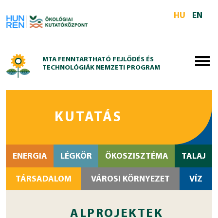
Skip to main content
HU
EN
MTA FENNTARTHATÓ FEJLŐDÉS ÉS
TECHNOLÓGIÁK NEMZETI PROGRAM
KUTATÁS
ENERGIA
LÉGKÖR
ÖKOSZISZTÉMA
TALAJ
TÁRSADALOM
VÁROSI KÖRNYEZET
VÍZ
ALPROJEKTEK