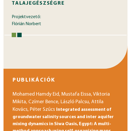
TALAJEGÉSZSÉGRE
Projektvezető:
Flórián Norbert
PUBLIKÁCIÓK
Mohamed Hamdy Eid, Mustafa Eissa, Viktoria
Mikita, Czímer Bence, László Palcsu, Attila
Kovács, Péter Szűcs
Integrated assessment of
groundwater salinity sources and inter aquifer
mixing dynamics in Siwa Oasis, Egypt: A multi-
method approach using self-organizing maps,