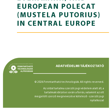
EUROPEAN POLECAT
(MUSTELA PUTORIUS)
IN CENTRAL EUROPE
ADATVÉDELMI TÁJÉKOZTATÓ
© 2026 Fenntartható technológiák. All rights reserved.
Az oldal tartalma szerzői jogi védelem alatt áll, a
tartalmak idézése során a forrás, valamint az ott
megjelölt szerző megnevezése kötelező -
szerzői jogi
nyilatkozat